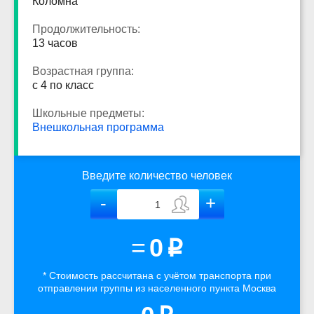
Коломна
Продолжительность:
13 часов
Возрастная группа:
с 4 по класс
Школьные предметы:
Внешкольная программа
Введите количество человек
=
0
p
* Стоимость рассчитана
с учётом
транспорта
при
отправлении группы из населенного пункта Москва