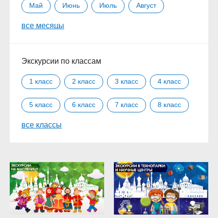
Май
Июнь
Июль
Август
все месяцы
Сентябрь
Октябрь
Ноябрь
Декабрь
Экскурсии по классам
1 класс
2 класс
3 класс
4 класс
5 класс
6 класс
7 класс
8 класс
все классы
9 класс
10 класс
11 класс