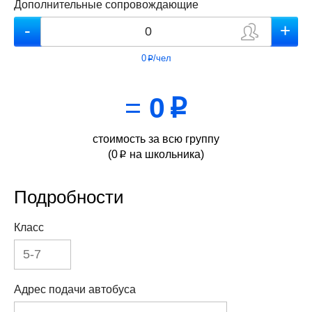
Дополнительные сопровождающие
0
/чел
p
=
0
p
стоимость за всю группу
(
0
на школьника)
p
Подробности
Класс
Адрес подачи автобуса