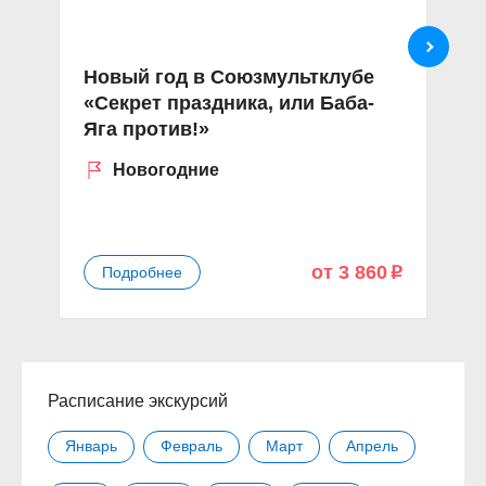
Новый год в Союзмультклубе
В
«Секрет праздника, или Баба-
п
Яга против!»
«
Новогодние
от 3 860
Подробнее
p
Расписание экскурсий
Январь
Февраль
Март
Апрель