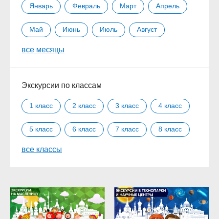
Январь
Февраль
Март
Апрель
Май
Июнь
Июль
Август
все месяцы
Сентябрь
Октябрь
Ноябрь
Декабрь
Экскурсии по классам
1 класс
2 класс
3 класс
4 класс
5 класс
6 класс
7 класс
8 класс
все классы
9 класс
10 класс
11 класс