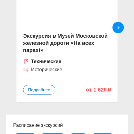
Экскурсия в Музей Московской
«
железной дороги «На всех
П
парах!»
Технические
Исторические
от 1 620
Подробнее
p
Расписание экскурсий