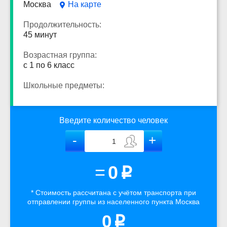
Москва
На карте
Продолжительность:
45 минут
Возрастная группа:
с 1 по 6 класс
Школьные предметы:
Введите количество человек
=
0
p
* Стоимость рассчитана
с учётом
транспорта
при
отправлении группы из населенного пункта Москва
0
p