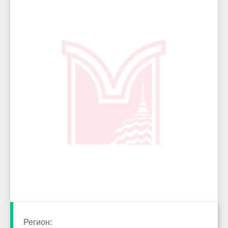
10473
Регион: