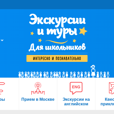
Экскурсии
и туры
Для школьников
интересно и познавательно
ры
Прием в Москве
Экскурсии на
Кве
английском
прикл