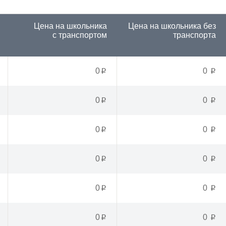
Цена на школьника
Цена на школьника
без
с транспортом
транспорта
0
0
p
p
0
0
p
p
0
0
p
p
0
0
p
p
0
0
p
p
0
0
p
p