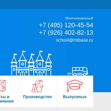
Многоканальный
+7 (495) 120-45-54
+7 (926) 402-82-13
school@mtbase.ru
сты и
Производство
Выпускные
ючения