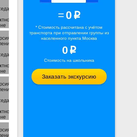
=
0
p
* Стоимость рассчитана
с учётом
транспорта
при отправлении группы из
населенного пункта Москва
0
p
Стоимость на школьника
Заказать экскурсию