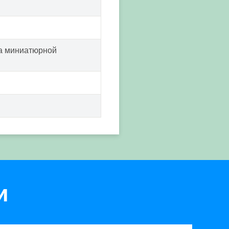
на миниатюрной
и