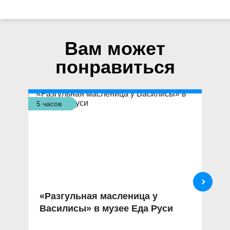
Вам может
понравиться
5 часов
5,5
«Разгульная масленица у
Э
Василисы» в музее Еда Руси
п
н