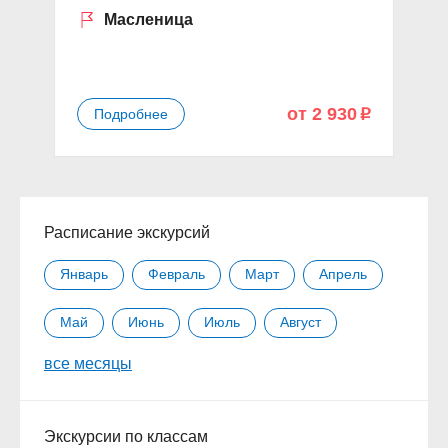
Масленица
от 2 930
Подробнее
p
Расписание экскурсий
Январь
Февраль
Март
Апрель
Май
Июнь
Июль
Август
все месяцы
Сентябрь
Октябрь
Ноябрь
Декабрь
Экскурсии по классам