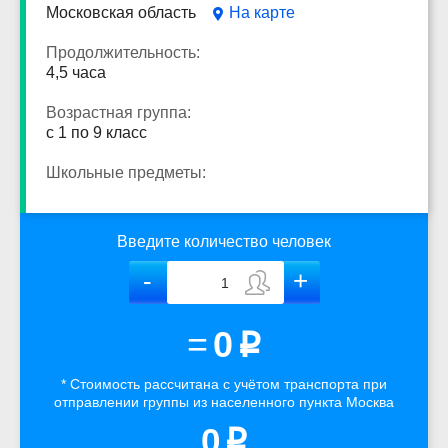
Московская область
На карте
Продолжительность:
4,5 часа
Возрастная группа:
с 1 по 9 класс
Школьные предметы:
Введите количество человек
=
0
p
* Стоимость рассчитана
с учётом
транспорта
при
отправлении группы из населенного пункта Москва
0
p