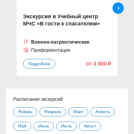
Экскурсия в Учебный центр
П
МЧС «В гости к спасателям»
А
п
Военно-патриотические
Профориентация
от 3 800
Подробнее
p
Расписание экскурсий
Январь
Февраль
Март
Апрель
Май
Июнь
Июль
Август