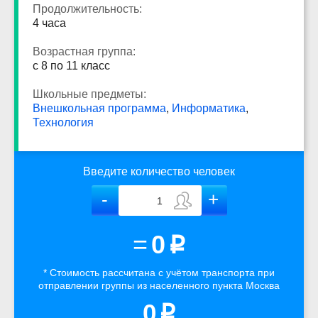
Продолжительность:
4 часа
Возрастная группа:
с 8 по 11 класс
Школьные предметы:
Внешкольная программа
,
Информатика
,
Технология
Введите количество человек
=
0
p
* Стоимость рассчитана
с учётом
транспорта
при
отправлении группы из населенного пункта Москва
0
p