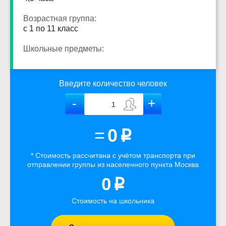
Возрастная группа:
с 1 по 11 класс
Школьные предметы:
Введите количество человек
=
0
p
* Стоимость рассчитана
с учётом
транспорта
при
отправлении группы из населенного пункта Москва
0
p
Стоимость на школьника