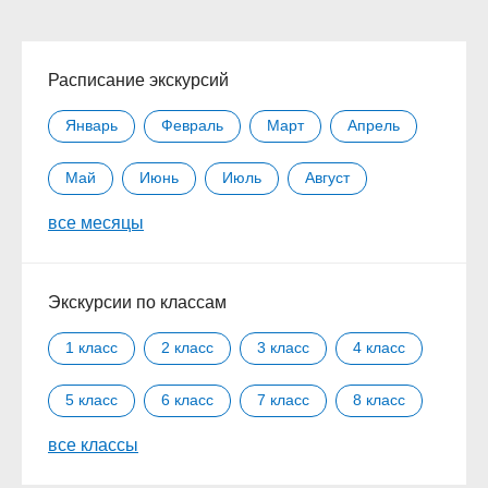
Расписание экскурсий
Январь
Февраль
Март
Апрель
Май
Июнь
Июль
Август
все месяцы
Сентябрь
Октябрь
Ноябрь
Декабрь
Экскурсии по классам
1 класс
2 класс
3 класс
4 класс
5 класс
6 класс
7 класс
8 класс
все классы
9 класс
10 класс
11 класс