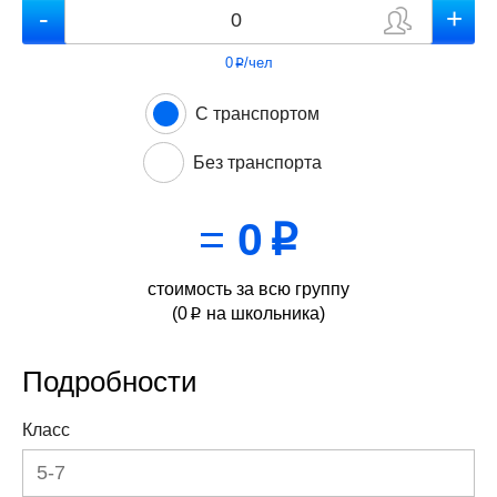
0
/чел
p
С транспортом
Без транспорта
=
0
p
стоимость за всю группу
(
0
на школьника)
p
Подробности
Класс