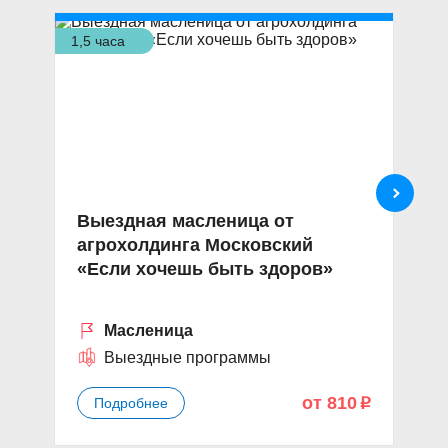
1,5 часа
4 ч
Выездная масленица от
И
агрохолдинга Московский
Н
«Если хочешь быть здоров»
те
Масленица
Выездные программы
от 810
Подробнее
p