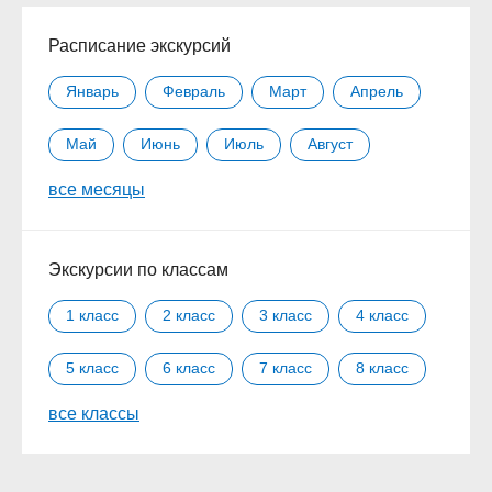
Расписание экскурсий
Январь
Февраль
Март
Апрель
Май
Июнь
Июль
Август
все месяцы
Сентябрь
Октябрь
Ноябрь
Декабрь
Экскурсии по классам
1 класс
2 класс
3 класс
4 класс
5 класс
6 класс
7 класс
8 класс
все классы
9 класс
10 класс
11 класс