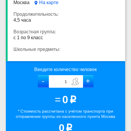
Москва
На карте
Продолжительность:
4,5 часа
Возрастная группа:
с 1 по 9 класс
Школьные предметы:
Введите количество человек
=
0
p
* Стоимость рассчитана
с учётом
транспорта
при
отправлении группы из населенного пункта Москва
0
p