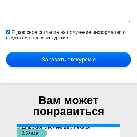
Я даю свое согласие на получение информации о
скидках и новых экскурсиях
Заказать экскурсию
Вам может
понравиться
3,5 часа
4 ч