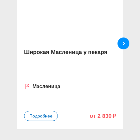
Широкая Масленица у пекаря
Э
с
с
Масленица
от 2 830
Подробнее
p