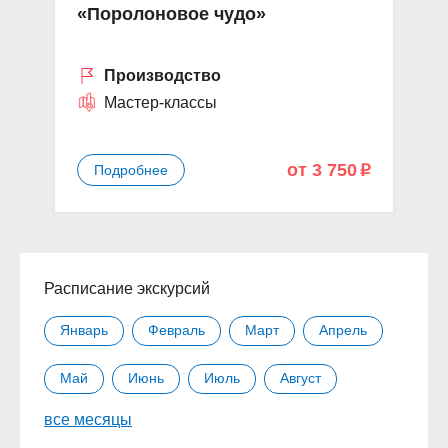
«Поролоновое чудо»
М
Производство
Мастер-классы
от 3 750
Подробнее
p
Расписание экскурсий
Январь
Февраль
Март
Апрель
Май
Июнь
Июль
Август
все месяцы
Сентябрь
Октябрь
Ноябрь