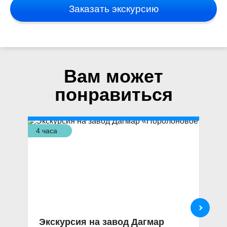
Заказать экскурсию
Вам может
понравиться
4 часа
4 ч
Экскурсия на завод Дагмар
«