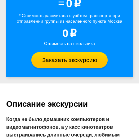
=
0
p
* Стоимость рассчитана
с учётом
транспорта
при
отправлении группы из населенного пункта Москва
0
p
Стоимость на школьника
Заказать экскурсию
Описание экскурсии
Когда не было домашних компьютеров и
видеомагнитофонов, а у касс кинотеатров
выстраивались длинные очереди, любимым