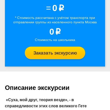
=
0
p
* Стоимость рассчитана
с учётом
транспорта
при
отправлении группы из населенного пункта Москва
0
p
Стоимость на школьника
Заказать экскурсию
Описание экскурсии
«Суха, мой друг, теория везде», - в
справедливости этих слов великого Гете