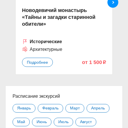
Новодевичий монастырь
Э
«Тайны и загадки старинной
Ц
обители»
ч
Исторические
Архитектурные
от 1 500
Подробнее
p
Расписание экскурсий
Январь
Февраль
Март
Апрель
Май
Июнь
Июль
Август