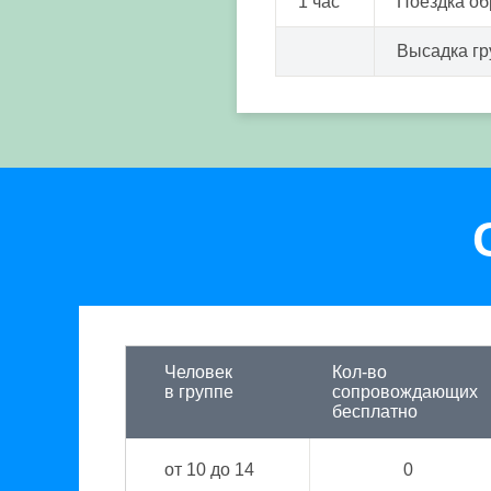
1 час
Поездка об
Высадка г
Человек
Кол-во
в группе
сопровождающих
бесплатно
от 10 до 14
0