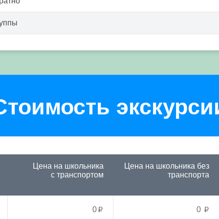
ратно
руппы
Стоимость экскурси
Цена на школьника
Цена на школьника
без
с транспортом
транспорта
0
0
p
p