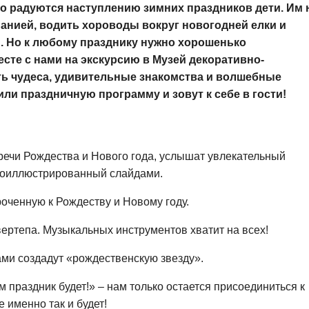
но радуются наступлению зимних праздников дети. Им 
панией, водить хороводы вокруг новогодней елки и
. Но к любому празднику нужно хорошенько
есте с нами на экскурсию в Музей декоративно-
ать чудеса, удивительные знакомства и волшебные
ли праздничную программу и зовут к себе в гости!
речи Рождества и Нового года, услышат увлекательный
проиллюстрированный слайдами.
оченную к Рождеству и Новому году.
ертепа. Музыкальных инструментов хватит на всех!
ами создадут «рождественскую звезду».
праздник будет!» – нам только остается присоединиться к
 именно так и будет!