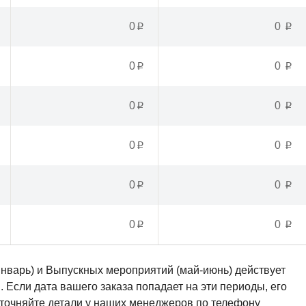
0
0
p
p
0
0
p
p
0
0
p
p
0
0
p
p
0
0
p
p
0
0
p
p
январь) и Выпускных мероприятий (май-июнь) действует
Если дата вашего заказа попадает на эти периоды, его
Уточняйте детали у наших менеджеров по телефону