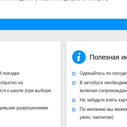
Полезная 
й поездки
Одевайтесь по погоде
 обратно на
В автобусе необходим
тся к школе (при выборе
включая сопровожда
Не забудьте взять кар
одимыми разрешениями
По желанию мы можем 
ужин, чаепитие)