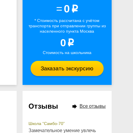
=
0
p
* Стоимость рассчитана
с учётом
транспорта
при отправлении группы из
населенного пункта Москва
0
p
Стоимость на школьника
Заказать экскурсию
Отзывы
Все отзывы
Школа “Самбо-70”
Замечательное умение увлечь