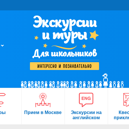
Экскурсии
и туры
Для школьников
интересно и познавательно
ры
Прием в Москве
Экскурсии на
Кве
английском
прикл