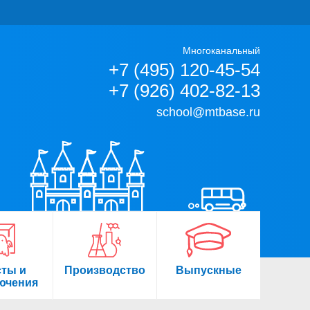
Многоканальный
+7 (495) 120-45-54
+7 (926) 402-82-13
school@mtbase.ru
сты и
Производство
Выпускные
ючения