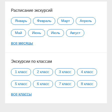
Расписание экскурсий
Январь
Февраль
Март
Апрель
Май
Июнь
Июль
Август
все месяцы
Сентябрь
Октябрь
Ноябрь
Декабрь
Экскурсии по классам
1 класс
2 класс
3 класс
4 класс
5 класс
6 класс
7 класс
8 класс
все классы
9 класс
10 класс
11 класс