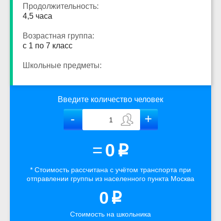
Продолжительность:
4,5 часа
Возрастная группа:
с 1 по 7 класс
Школьные предметы:
Введите количество человек
=
0
p
* Стоимость рассчитана
с учётом
транспорта
при
отправлении группы из населенного пункта Москва
0
p
Стоимость на школьника