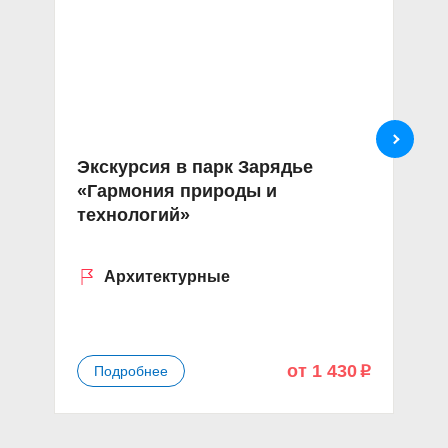
Экскурсия в парк Зарядье
Э
«Гармония природы и
п
технологий»
б
д
Архитектурные
от 1 430
Подробнее
p