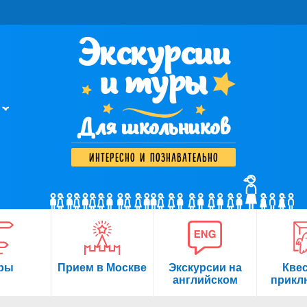
Экскурсии
и туры
Для школьников
интересно и познавательно
ры
Прием в Москве
Экскурсии на
Кве
английском
прикл