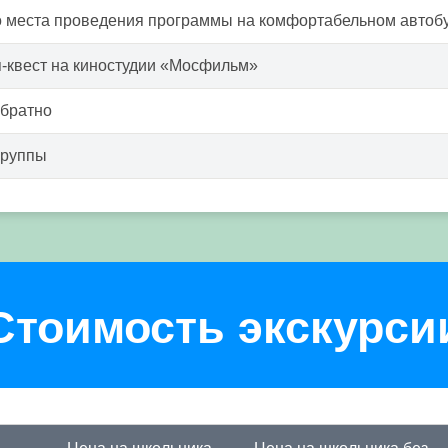
о места проведения программы на комфортабельном автоб
-квест на киностудии «Мосфильм»
обратно
группы
Стоимость экскурси