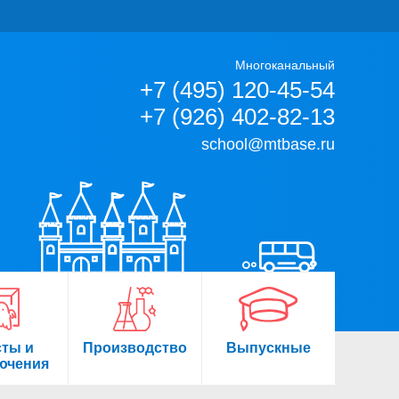
Многоканальный
+7 (495) 120-45-54
+7 (926) 402-82-13
school@mtbase.ru
сты и
Производство
Выпускные
ючения