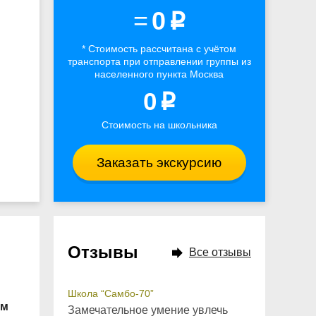
=
0
p
* Стоимость рассчитана
с учётом
транспорта
при отправлении группы из
населенного пункта Москва
0
p
Стоимость на школьника
Заказать экскурсию
Отзывы
Все отзывы
Школа “Самбо-70”
ем
Замечательное умение увлечь