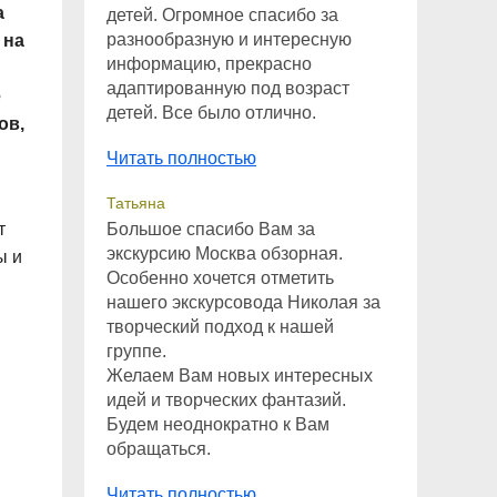
а
детей. Огромное спасибо за
разнообразную и интересную
 на
информацию, прекрасно
адаптированную под возраст
е
детей. Все было отлично.
ов,
Читать полностью
Татьяна
т
Большое спасибо Вам за
экскурсию Москва обзорная.
ы и
Особенно хочется отметить
нашего экскурсовода Николая за
творческий подход к нашей
группе.
Желаем Вам новых интересных
идей и творческих фантазий.
Будем неоднократно к Вам
обращаться.
Читать полностью