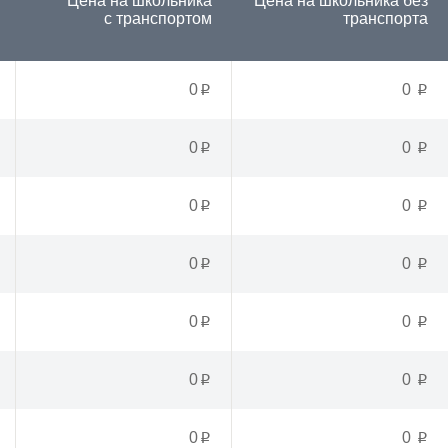
Цена на школьника
Цена на школьника
без
с транспортом
транспорта
0
0
p
p
0
0
p
p
0
0
p
p
0
0
p
p
0
0
p
p
0
0
p
p
0
0
p
p