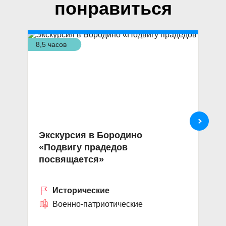
понравиться
8,5 часов
3,5
Экскурсия в Бородино
Э
«Подвигу прадедов
П
посвящается»
В
Исторические
Военно-патриотические