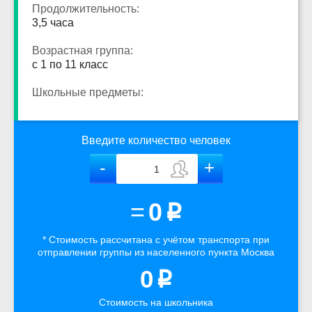
Продолжительность:
3,5 часа
Возрастная группа:
с 1 по 11 класс
Школьные предметы:
Введите количество человек
=
0
p
* Стоимость рассчитана
с учётом
транспорта
при
отправлении группы из населенного пункта Москва
0
p
Стоимость на школьника