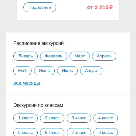
от 2 210
Подробнее
p
Расписание экскурсий
Январь
Февраль
Март
Апрель
Май
Июнь
Июль
Август
все месяцы
Сентябрь
Октябрь
Ноябрь
Декабрь
Экскурсии по классам
1 класс
2 класс
3 класс
4 класс
5 класс
6 класс
7 класс
8 класс