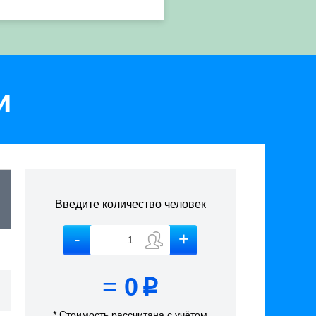
и
Введите количество человек
=
0
p
* Стоимость рассчитана
с учётом