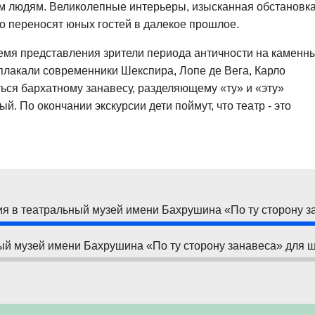
 людям. Великолепные интерьеры, изысканная обстановка
о переносят юных гостей в далекое прошлое.
время представления зрители периода античности на каменн
плакали современники Шекспира, Лопе де Вега, Карло
ься бархатному занавесу, разделяющему «ту» и «эту»
 По окончании экскурсии дети поймут, что театр - это
ия в театральный музей имени Бахрушина «По ту сторону з
ый музей имени Бахрушина «По ту сторону занавеса» для ш