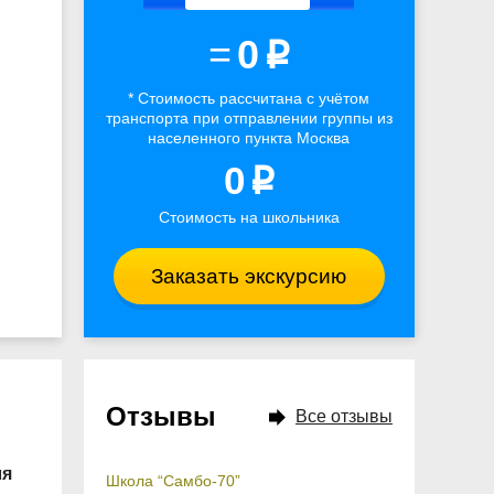
=
0
p
* Стоимость рассчитана
с учётом
транспорта
при отправлении группы из
населенного пункта Москва
0
p
Стоимость на школьника
Заказать экскурсию
Отзывы
Все отзывы
ля
Школа “Самбо-70”