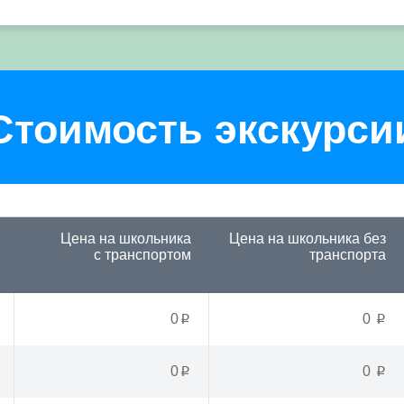
Стоимость экскурси
Цена на школьника
Цена на школьника
без
с транспортом
транспорта
0
0
p
p
0
0
p
p