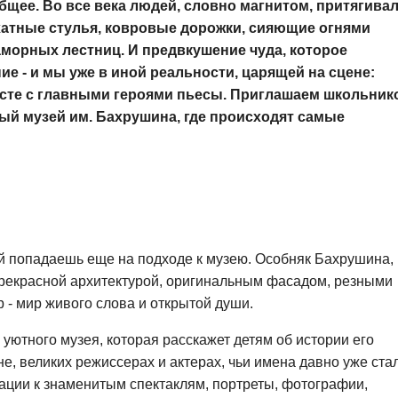
 общее. Во все века людей, словно магнитом, притягива
рхатные стулья, ковровые дорожки, сияющие огнями
морных лестниц. И предвкушение чуда, которое
ие - и мы уже в иной реальности, царящей на сцене:
есте с главными героями пьесы. Приглашаем школьник
ый музей им. Бахрушина, где происходят самые
й попадаешь еще на подходе к музею. Особняк Бахрушина, 
прекрасной архитектурой, оригинальным фасадом, резными
 - мир живого слова и открытой души.
 уютного музея, которая расскажет детям об истории его
е, великих режиссерах и актерах, чьи имена давно уже ста
ации к знаменитым спектаклям, портреты, фотографии,