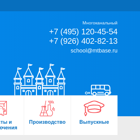
Многоканальный
+7 (495) 120-45-54
+7 (926) 402-82-13
school@mtbase.ru
сты и
Производство
Выпускные
ючения