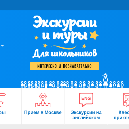
Экскурсии
и туры
Для школьников
интересно и познавательно
ры
Прием в Москве
Экскурсии на
Кве
английском
прикл