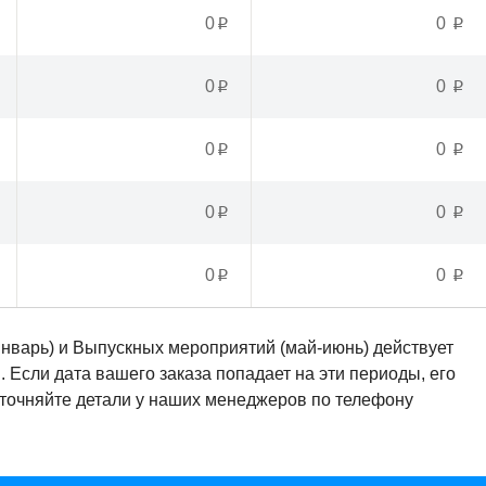
0
0
p
p
0
0
p
p
0
0
p
p
0
0
p
p
0
0
p
p
январь) и Выпускных мероприятий (май-июнь) действует
Если дата вашего заказа попадает на эти периоды, его
Уточняйте детали у наших менеджеров по телефону