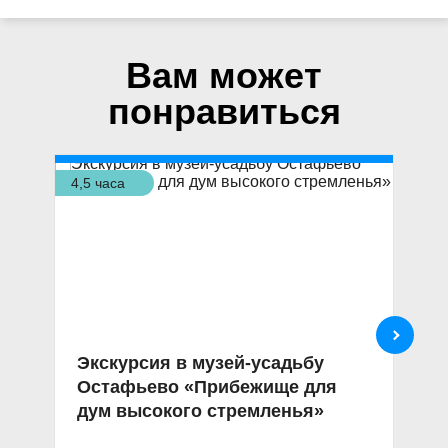
Вам может
понравиться
4,5 часа
3,5
Экскурсия в музей-усадьбу
Н
Остафьево «Прибежище для
О
дум высокого стремленья»
в