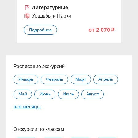
Литературные
Усадьбы и Парки
от 2 070
Подробнее
p
Расписание экскурсий
Январь
Февраль
Март
Апрель
Май
Июнь
Июль
Август
все месяцы
Сентябрь
Октябрь
Ноябрь
Декабрь
Экскурсии по классам