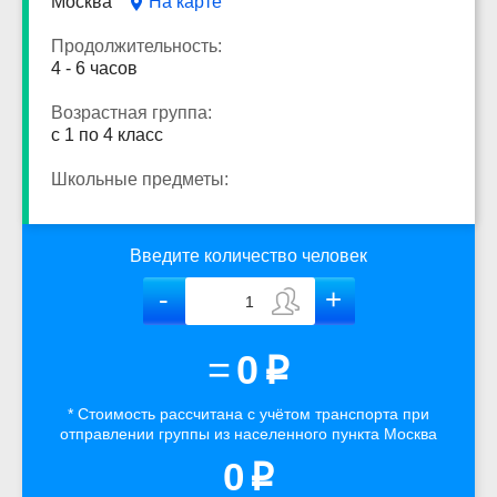
Москва
На карте
Продолжительность:
4 - 6 часов
Возрастная группа:
с 1 по 4 класс
Школьные предметы:
Введите количество человек
=
0
p
* Стоимость рассчитана
с учётом
транспорта
при
отправлении группы из населенного пункта Москва
0
p