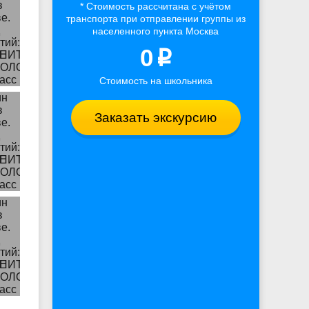
* Стоимость рассчитана
с учётом
транспорта
при отправлении группы из
населенного пункта Москва
0
p
Стоимость на школьника
Заказать экскурсию