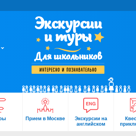
Экскурсии
и туры
Для школьников
интересно и познавательно
ры
Прием в Москве
Экскурсии на
Кве
английском
прикл