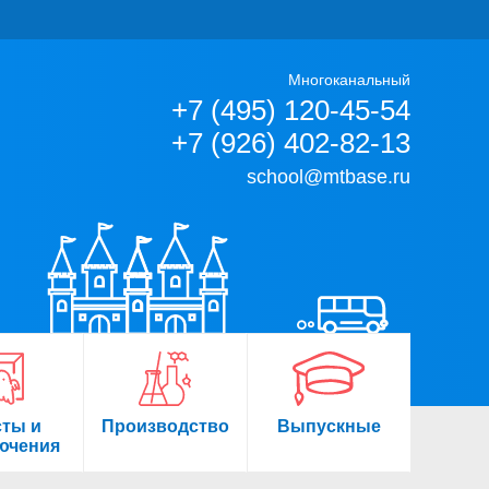
Многоканальный
+7 (495) 120-45-54
+7 (926) 402-82-13
school@mtbase.ru
сты и
Производство
Выпускные
ючения