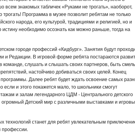
шо всем знакомых табличек «Руками не трогать», наоборот,
о трогать! Программа в музее позволит ребятам не только
ского народа, его культурой, традициями и религией, но и
ую истину необходимо осознать как можно раньше, тогда на
етском городе профессий «Кидбург». Занятия будут проход
и и Редакции. В игровой форме ребята постараются развит
ь в команде, слушать и слышать своих партнеров, быть сме
препятствий, настойчиво добиваться своих целей. Конец
й программы. Далее ребят будет ждать освоение самых раз
о если и этого покажется мало, то школьники смогут
этажам и залам легендарного ЦДМ - Центрального детского
ее огромный Детский мир с различными выставками и игров
ых технологий станет для ребят увлекательным приключен
й профессии.