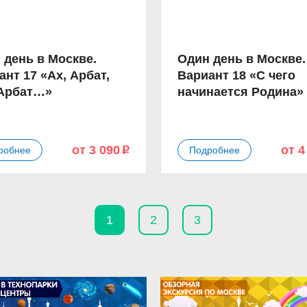
 день в Москве.
Один день в Москве.
ант 17 «Ах, Арбат,
Вариант 18 «С чего
Арбат…»
начинается Родина»
от 3 090
от 4
робнее
Подробнее
p
1
2
3