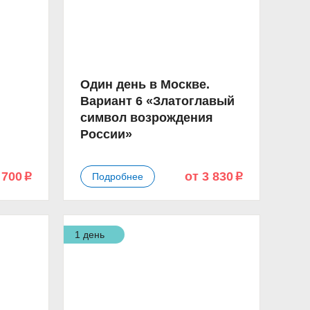
Один день в Москве.
Вариант 6 «Златоглавый
символ возрождения
России»
 700
от 3 830
Подробнее
p
p
1 день