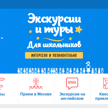
Экскурсии
и туры
Для школьников
интересно и познавательно
ры
Прием в Москве
Экскурсии на
Кве
английском
прикл