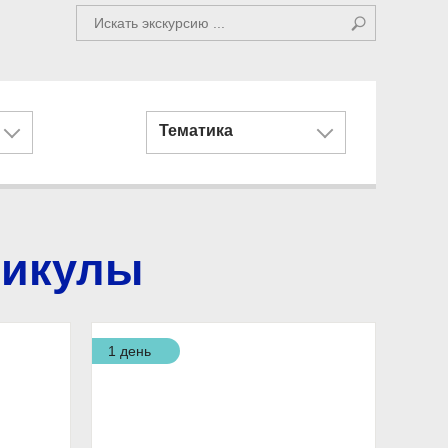
Тематика
никулы
1 день