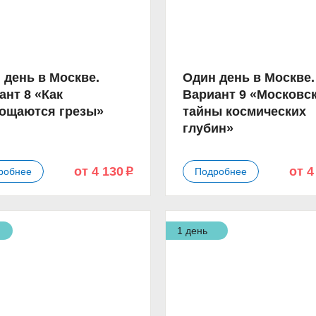
 день в Москве.
Один день в Москве.
ант 8 «Как
Вариант 9 «Московс
ощаются грезы»
тайны космических
глубин»
от 4 130
от 4
робнее
Подробнее
p
1 день