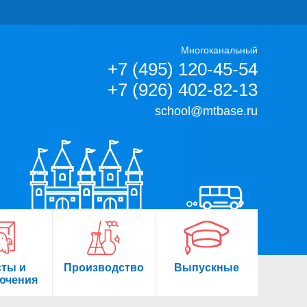
Многоканальный
+7 (495) 120-45-54
+7 (926) 402-82-13
school@mtbase.ru
сты и
Производство
Выпускные
ючения