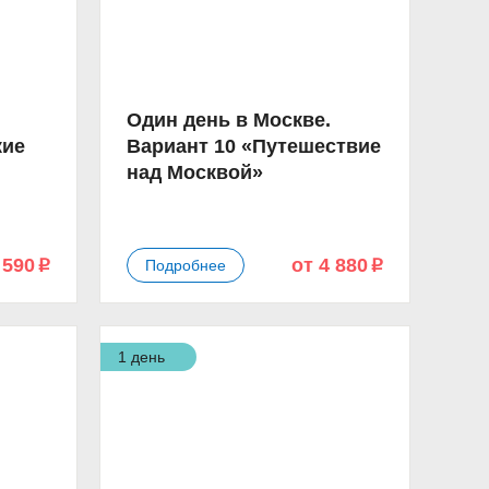
Один день в Москве.
кие
Вариант 10 «Путешествие
над Москвой»
 590
от 4 880
Подробнее
p
p
1 день