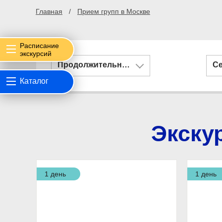
Главная
Прием групп в Москве
Расписание
экскурсий
Продолжительность
С
Каталог
Экску
1 день
1 день