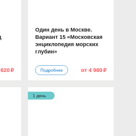
Один день в Москве.
д
Вариант 15 «Московская
энциклопедия морских
глубин»
 620
от 4 980
Подробнее
p
p
1 день