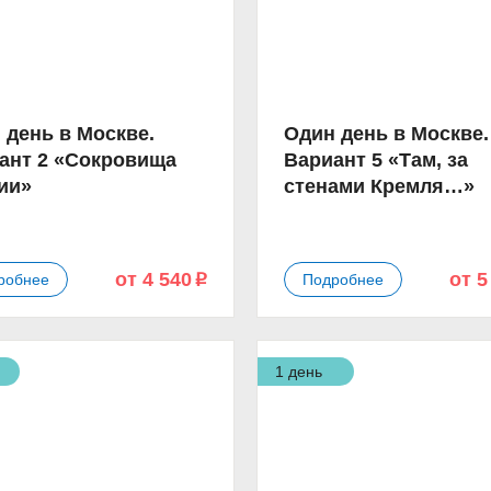
 день в Москве.
Один день в Москве.
ант 2 «Сокровища
Вариант 5 «Там, за
ии»
стенами Кремля…»
от 4 540
от 5
робнее
Подробнее
p
1 день