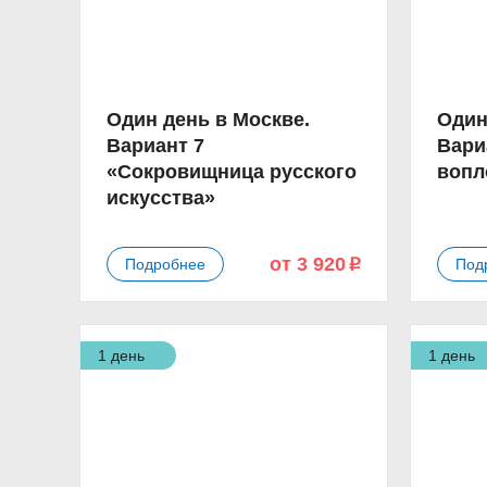
Один день в Москве.
Один
Вариант 7
Вари
«Сокровищница русского
вопл
искусства»
от 3 920
Подробнее
Под
p
1 день
1 день