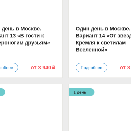
 день в Москве.
Один день в Москве.
ант 13 «В гости к
Вариант 14 «От звез
ероногим друзьям»
Кремля к светилам
Вселенной»
от 3 940
от 3
робнее
Подробнее
p
1 день