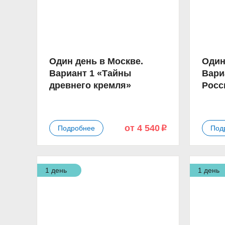
Один день в Москве.
Один
Вариант 1 «Тайны
Вари
древнего кремля»
Росс
от 4 540
Подробнее
Под
p
1 день
1 день