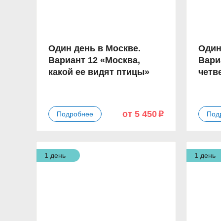
Один день в Москве.
Один
Вариант 12 «Москва,
Вари
какой ее видят птицы»
четв
от 5 450
Подробнее
Под
p
1 день
1 день