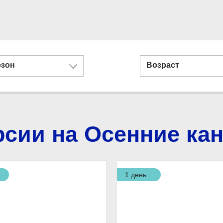
езон
Возраст
рсии на Осенние ка
1 день