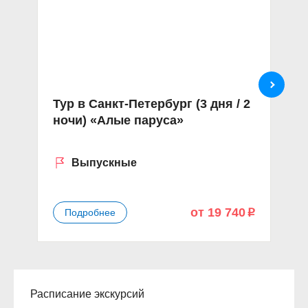
Тур в Санкт-Петербург (3 дня / 2
Ту
ночи) «Алые паруса»
н
П
Выпускные
от 19 740
Подробнее
p
Расписание экскурсий