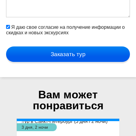
Я даю свое согласие на получение информации о
скидках и новых экскурсиях
Заказать тур
Вам может
понравиться
3 дня, 2 ночи
3 д