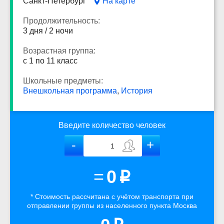
Санкт-Петербург
На карте
Продолжительность:
3 дня / 2 ночи
Возрастная группа:
с 1 по 11 класс
Школьные предметы:
Внешкольная программа
,
История
Введите количество человек
=
0
p
* Стоимость рассчитана
с учётом
транспорта
при
отправлении группы из населенного пункта Москва