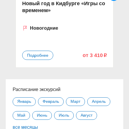
Новый год в Кидбурге «Игры со
Э
временем»
«
«
Новогодние
от 3 410
Подробнее
p
Расписание экскурсий
Январь
Февраль
Март
Апрель
Май
Июнь
Июль
Август
все месяцы