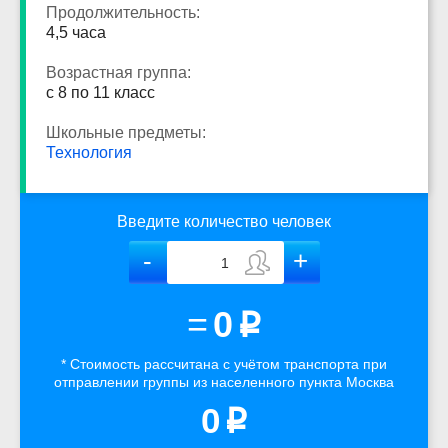
Продолжительность:
4,5 часа
Возрастная группа:
с 8 по 11 класс
Школьные предметы:
Технология
Введите количество человек
=
0
p
* Стоимость рассчитана
с учётом
транспорта
при
отправлении группы из населенного пункта Москва
0
p