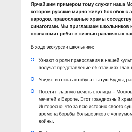
Ярчайшим примером тому служит наша Мо
котором русские мирно живут бок обок с 
народов, православные храмы соседствую
синагогами. Мы приглашаем школьников 
познакомит ребят с жизнью различных н
В ходе экскурсии школьники:
Узнают о роли православия в нашей культ
получат представление об отличиях глав
Увидят из окна автобуса статую Будды, р
Посетят главную мечеть столицы – Моско
мечетей в Европе. Этот грандиозный храм
Интересно, что за всю историю своего су
времена борьбы большевиков с «опиумом 
войны.