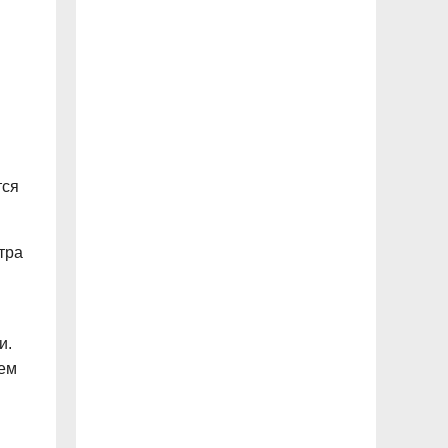
тся
тра
и.
тем