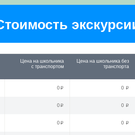
Стоимость экскурси
Цена на школьника
Цена на школьника
без
с транспортом
транспорта
0
0
p
p
0
0
p
p
0
0
p
p