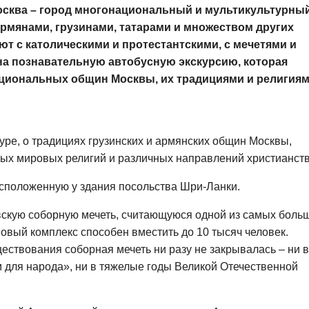
сква – город многонациональный и мультикультурный
армянами, грузинами, татарами и множеством других
т с католическими и протестантскими, с мечетями и
на познавательную автобусную экскурсию, которая
ациональных общин Москвы, их традициями и религиям
уре, о традициях грузинских и армянских общин Москвы,
ных мировых религий и различных направлений христианств
асположенную у здания посольства Шри-Ланки.
вскую соборную мечеть, считающуюся одной из самых боль
овый комплекс способен вместить до 10 тысяч человек.
ществования соборная мечеть ни разу не закрывалась – ни 
для народа», ни в тяжелые годы Великой Отечественной