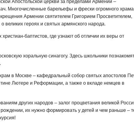
кой Апостольской церкви за пределами Армении –
ач. Многочисленные барельефы и фрески огромного храма
и крещения Армении святителем Григорием Просветителем,
 о великих героях и святых армянского народа.
 христиан-баптистов, где узнают об отличии их веры от
осковскую хоральную синагогу. Здесь школьники познакомя
.
храм в Москве – кафедральный собор святых апостолов Пе
артине Лютере и Реформации, а также о вкладе немцев в
ованиям других народов – залог процветания великой Росси
и рождении, их нужно формировать у детей и чем раньше – 
курсия!