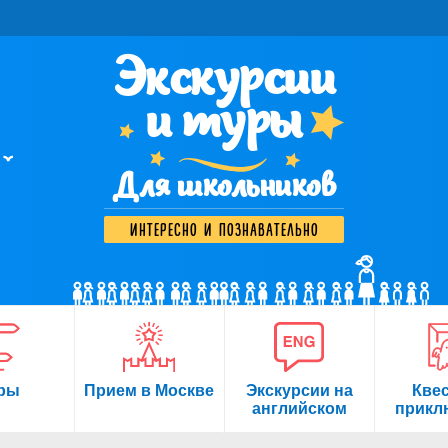
Экскурсии
и туры
Для школьников
интересно и познавательно
ры
Прием в Москве
Экскурсии на
Кве
английском
прикл