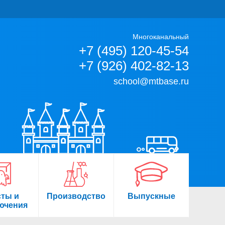
Многоканальный
+7 (495) 120-45-54
+7 (926) 402-82-13
school@mtbase.ru
сты и
Производство
Выпускные
ючения