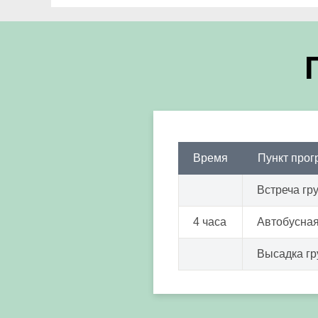
Время
Пункт про
Встреча гр
4 часа
Автобусная
Высадка г