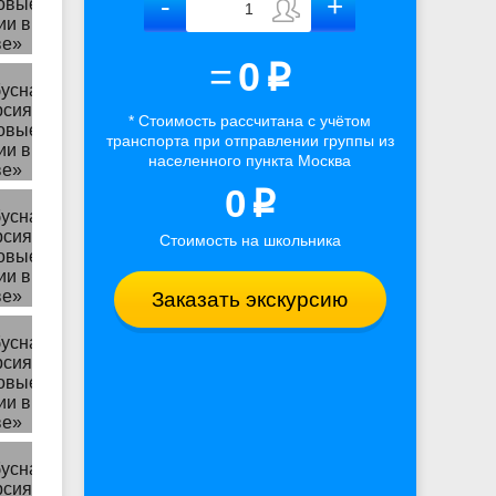
=
0
p
* Стоимость рассчитана
с учётом
транспорта
при отправлении группы из
населенного пункта Москва
0
p
Стоимость на школьника
Заказать экскурсию