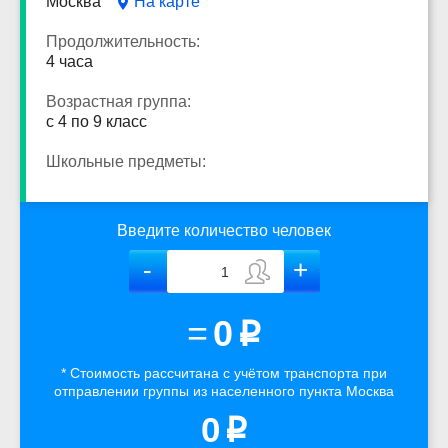
Москва
На карте
Продолжительность:
4 часа
Возрастная группа:
с 4 по 9 класс
Школьные предметы:
Введите количество человек
=
0
p
* Стоимость рассчитана
с учётом
транспорта
при
отправлении группы из населенного пункта Москва
0
p