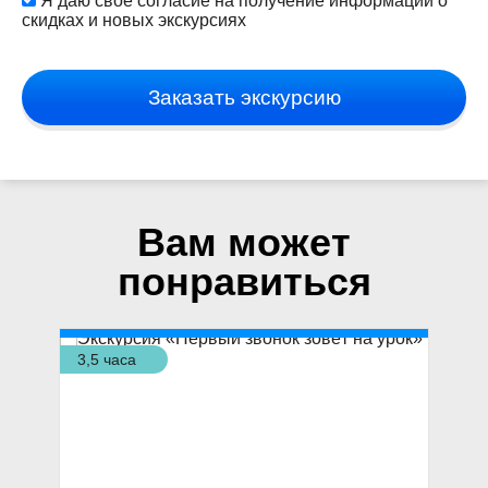
Я даю свое согласие на получение информации о
скидках и новых экскурсиях
Заказать экскурсию
Вам может
понравиться
3,5 часа
4 ч