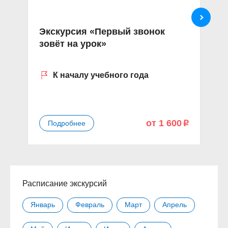
Экскурсия «Первый звонок
В
зовёт на урок»
п
И
К началу учебного года
от 1 600
Подробнее
p
Расписание экскурсий
Январь
Февраль
Март
Апрель