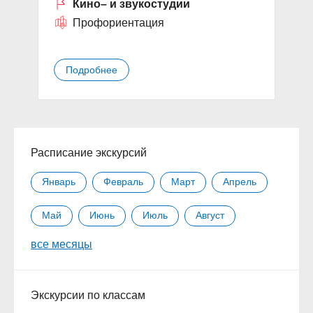
Кино– и звукостудии
Профориентация
Подробнее
Расписание экскурсий
Январь
Февраль
Март
Апрель
Май
Июнь
Июль
Август
все месяцы
Сентябрь
Октябрь
Ноябрь
Декабрь
Экскурсии по классам