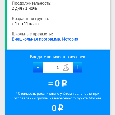
Продолжительность:
2 дня / 1 ночь
Возрастная группа:
с 1 по 11 класс
Школьные предметы:
Внешкольная программа
,
История
Введите количество человек
=
0
p
* Стоимость рассчитана
с учётом
транспорта
при
отправлении группы из населенного пункта Москва
0
p