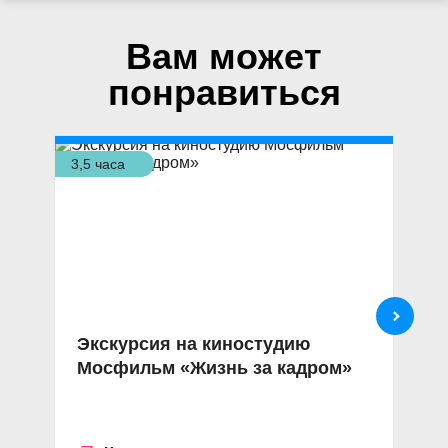
Вам может
понравиться
3,5 часа
3,5
Экскурсия на киностудию
В
Мосфильм «Жизнь за кадром»
п
«