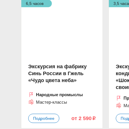
6,5 часов
3,5 час
Экскурсия на фабрику
Экск
Синь России в Гжель
конд
«Чудо цвета неба»
«Шок
свои
Народные промыслы
Пр
Мастер-классы
Ма
от 2 590
Подробнее
Под
p