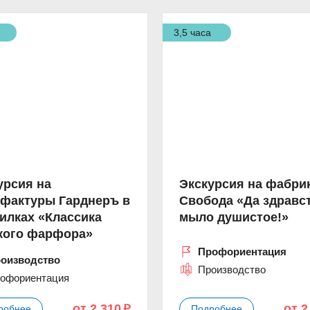
3,5 часа
урсия на
Экскурсия на фабри
фактуры Гарднеръ в
Свобода «Да здравс
илках «Классика
мыло душистое!»
кого фарфора»
Профориентация
оизводство
Производство
офориентация
от 2 310
от 2
робнее
Подробнее
p