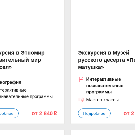
урсия в Этномир
Экскурсия в Музей
вительный мир
русского десерта «Пе
сел»
матушка»
Интерактивные
нография
познавательные
терактивные
программы
знавательные программы
Мастер-классы
от 2 840
от 2
робнее
Подробнее
p