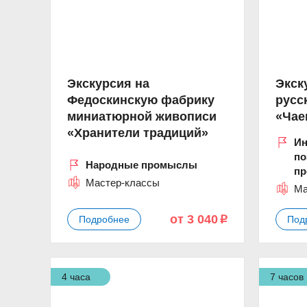
Экскурсия на
Экск
Федоскинскую фабрику
русс
миниатюрной живописи
«Чае
«Хранители традиций»
Ин
по
Народные промыслы
п
Мастер-классы
Ма
от 3 040
Подробнее
Под
p
4 часа
7 часов