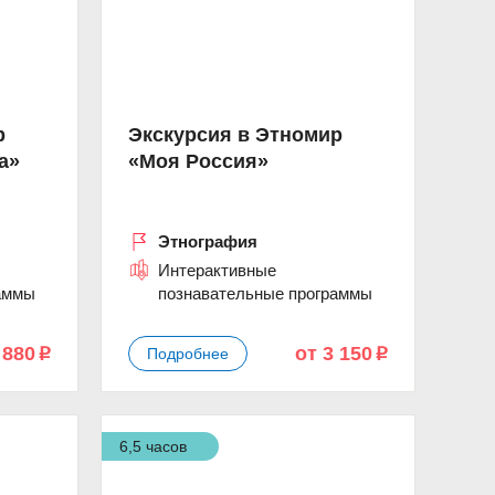
р
Экскурсия в Этномир
а»
«Моя Россия»
Этнография
Интерактивные
аммы
познавательные программы
 880
от 3 150
Подробнее
p
p
6,5 часов