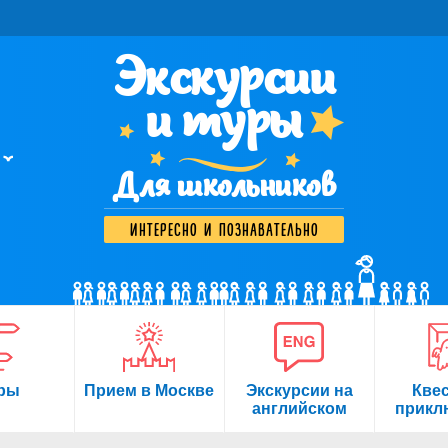
Экскурсии
и туры
Для школьников
интересно и познавательно
ры
Прием в Москве
Экскурсии на
Кве
английском
прикл