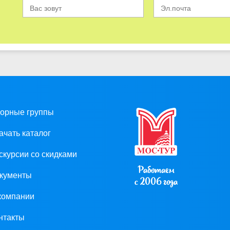
орные группы
ачать каталог
скурсии со скидками
Работаем
кументы
с 2006 года
компании
нтакты