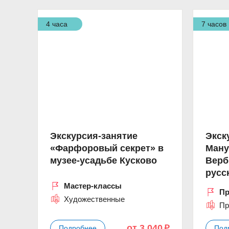
4 часа
7 часов
Экскурсия-занятие
Экск
«Фарфоровый секрет» в
Ману
музее-усадьбе Кусково
Верб
русс
Мастер-классы
Пр
Художественные
Пр
от 3 040
Подробнее
Под
p