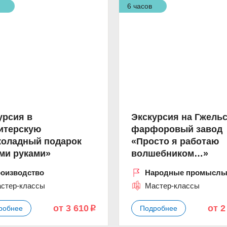
а
6 часов
урсия в
Экскурсия на Гжель
итерскую
фарфоровый завод
оладный подарок
«Просто я работаю
ми руками»
волшебником…»
оизводство
Народные промысл
стер-классы
Мастер-классы
от 3 610
от 2
робнее
Подробнее
p