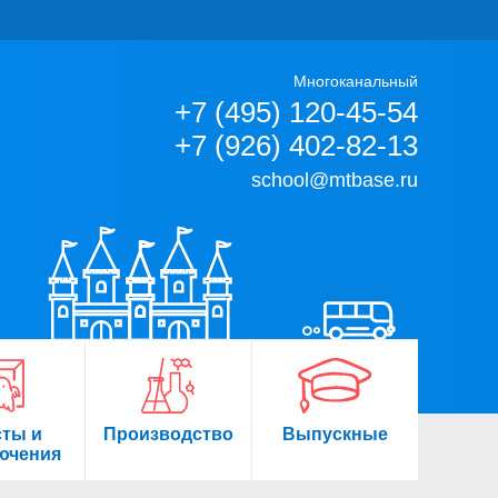
Многоканальный
+7 (495) 120-45-54
+7 (926) 402-82-13
school@mtbase.ru
сты и
Производство
Выпускные
ючения