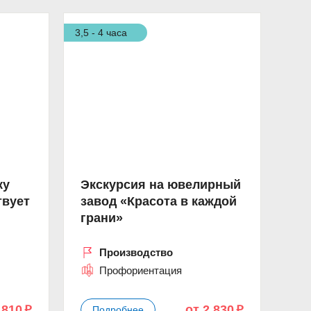
3,5 - 4 часа
ку
Экскурсия на ювелирный
твует
завод «Красота в каждой
грани»
Производство
Профориентация
 810
от 2 830
Подробнее
p
p