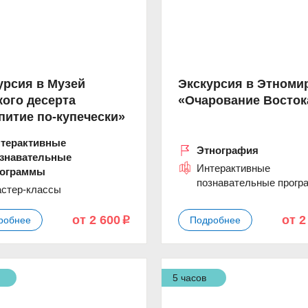
урсия в Музей
Экскурсия в Этноми
кого десерта
«Очарование Восток
питие по-купечески»
терактивные
Этнография
знавательные
Интерактивные
рограммы
познавательные прогр
стер-классы
от 2 600
от 2
робнее
Подробнее
p
5 часов