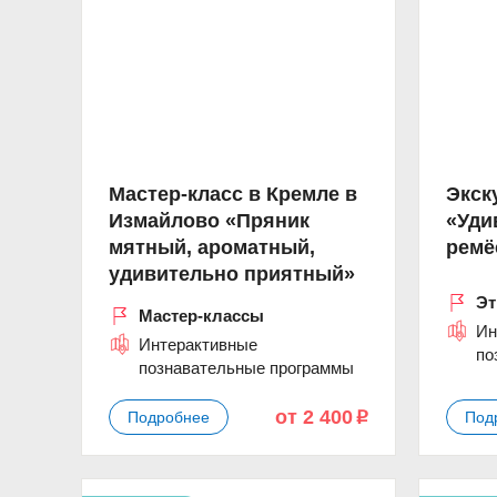
Мастер-класс в Кремле в
Экск
Измайлово «Пряник
«Уди
мятный, ароматный,
ремё
удивительно приятный»
Эт
Мастер-классы
Ин
Интерактивные
по
познавательные программы
от 2 400
Подробнее
Под
p