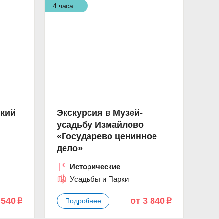
4 часа
ский
Экскурсия в Музей-
усадьбу Измайлово
«Государево ценинное
дело»
ы
Исторические
Усадьбы и Парки
 540
от 3 840
Подробнее
p
p