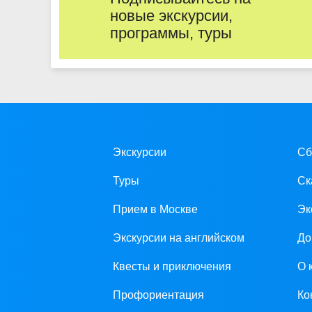
новые экскурсии,
программы, туры
Экскурсии
Сб
Туры
Ск
Прием в Москве
Эк
Экскурсии на английском
До
Квесты и приключения
О 
Профориентация
Ко