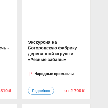
Экскурсия на
чь -
Богородскую фабрику
деревянной игрушки
«Резные забавы»
Народные промыслы
 810
от 2 700
Подробнее
p
p